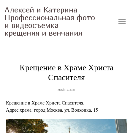
Алексей и Катерина
Главная
Профессиональная фото
и видеосъемка
Фотограф на крещение в Москве
крещения и венчания
Услуги
Контакты
Крещение в Храме Христа
Отзывы
Спасителя
Портфолио
March 12, 2021
Блог
Крещение в Храме Христа Спасителя.
Обучение
Адрес храма: город Москва, ул. Волхонка, 15